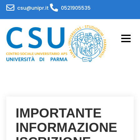
Skip
csu@unipr.it
0521905535
to
content
CSU – Centro Sociale
Attività per il personale e gli studenti
dell'Università di Parma
Universitario – APS
Universita' di Parma
IMPORTANTE
INFORMAZIONE