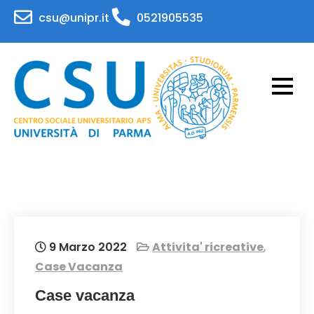
Skip
csu@unipr.it
0521905535
to
content
CSU – Centro Sociale
Attività per il personale e gli studenti
dell'Università di Parma
Universitario – APS
Universita' di Parma
9 Marzo 2022
Attivita' ricreative
,
Case Vacanza
Case vacanza