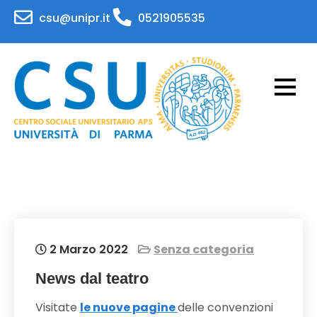
Skip
csu@unipr.it
0521905535
to
content
CSU – Centro Sociale
Attività per il personale e gli studenti
dell'Università di Parma
Universitario – APS
Universita' di Parma
2 Marzo 2022
Senza categoria
News dal teatro
Visitate
le nuove pagine
delle convenzioni