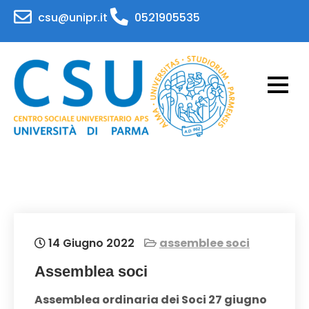
Skip
csu@unipr.it
0521905535
to
content
CSU – Centro Sociale
Attività per il personale e gli studenti
dell'Università di Parma
Universitario – APS
Universita' di Parma
14 Giugno 2022
assemblee soci
Assemblea soci
Assemblea ordinaria dei Soci 27 giugno