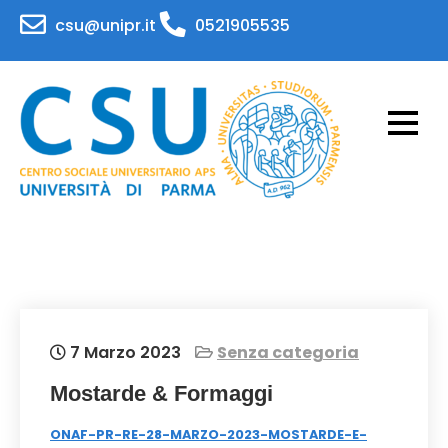
Skip
csu@unipr.it
0521905535
to
content
CSU – Centro Sociale
Attività per il personale e gli studenti
dell'Università di Parma
Universitario – APS
Universita' di Parma
7 Marzo 2023
Senza categoria
Mostarde & Formaggi
ONAF-PR-RE-28-MARZO-2023-MOSTARDE-E-