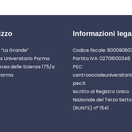
izzo
Informazioni lega
 “La Grande”
Codice fiscale: 8000908
 Universitario Parma
Partita IVA: 02708100348
rea delle Scienze 175/a
PEC:
Parma
centrosocialeuniversitar
pec.it
Iscritto al Registro Unico
Nazionale del Terzo Sett
(RUNTS) n° 1541