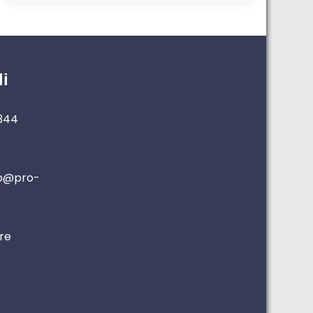
li
0344
io@pro-
ore