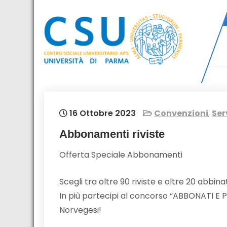
Skip
to
content
CSU – Centro
Attività per il personale e gli
studenti dell'Università di Parma
Sociale
Universitario –
16 Ottobre 2023
Convenzioni
,
Ser
APS Universita'
Abbonamenti riviste
di Parma
Offerta Speciale Abbonamenti
Scegli tra oltre 90 riviste e oltre 20 abbin
In più partecipi al concorso “ABBONATI E P
Norvegesi!