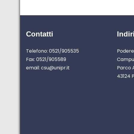
Contatti
Indir
Telefono: 0521/905535
Podere
Fax: 0521/905589
Campus
email: csu@unipr.it
Parco A
43124 