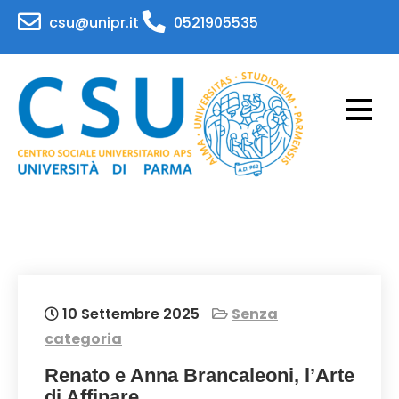
Skip
csu@unipr.it
0521905535
to
content
CSU – Centro Sociale
Attività per il personale e gli studenti
dell'Università di Parma
Universitario – APS
Universita' di Parma
10 Settembre 2025
Senza
categoria
Renato e Anna Brancaleoni, l’Arte
di Affinare