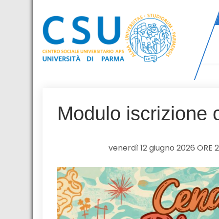
Skip
to
content
CSU – Centro
Attività per il personale e gli
studenti dell'Università di Parma
Sociale
Universitario –
Modulo iscrizione 
APS Universita'
di Parma
venerdì 12 giugno 2026 ORE 2