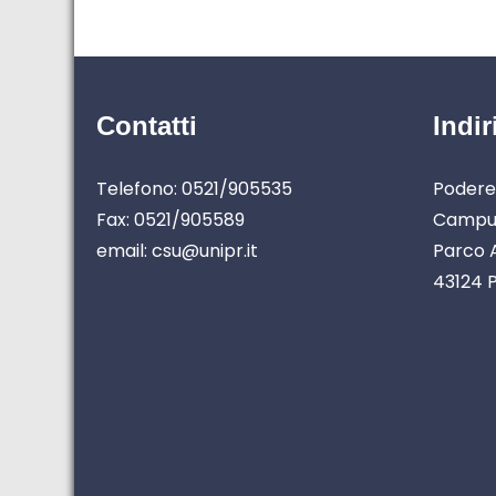
Contatti
Indir
Telefono: 0521/905535
Podere
Fax: 0521/905589
Campus
email: csu@unipr.it
Parco A
43124 