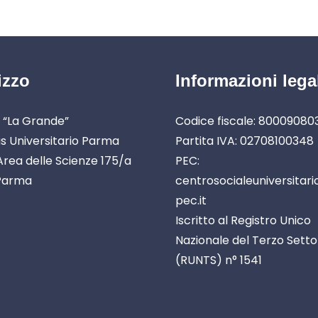
izzo
Informazioni lega
 “La Grande”
Codice fiscale: 8000908
 Universitario Parma
Partita IVA: 02708100348
rea delle Scienze 175/a
PEC:
Parma
centrosocialeuniversitar
pec.it
Iscritto al Registro Unico
Nazionale del Terzo Sett
(RUNTS) n° 1541