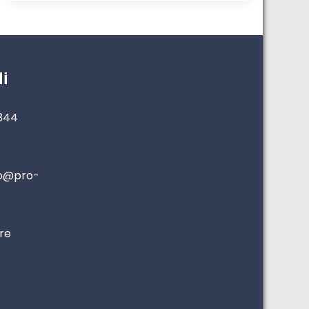
li
0344
io@pro-
ore