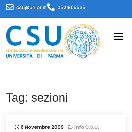
Skip
csu@unipr.it
0521905535
to
content
CSU – Centro Sociale
Attività per il personale e gli studenti
dell'Università di Parma
Universitario – APS
Universita' di Parma
Tag:
sezioni
6 Novembre 2009
Info C.S.U.