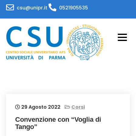
Skip
csu@unipr.it
0521905535
to
content
CSU – Centro Sociale
Attività per il personale e gli studenti
dell'Università di Parma
Universitario – APS
Universita' di Parma
29 Agosto 2022
Corsi
Convenzione con “Voglia di
Tango”