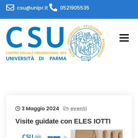
Skip
csu@unipr.it
0521905535
to
content
CSU – Centro Sociale
Attività per il personale e gli studenti
dell'Università di Parma
Universitario – APS
Universita' di Parma
3 Maggio 2024
eventi
Visite guidate con ELES IOTTI