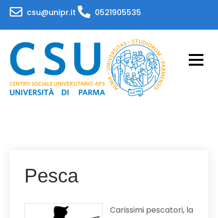
Skip
csu@unipr.it
0521905535
to
content
CSU – Centro Sociale
Attività per il personale e gli studenti
dell'Università di Parma
Universitario – APS
Universita' di Parma
Pesca
Carissimi pescatori, la