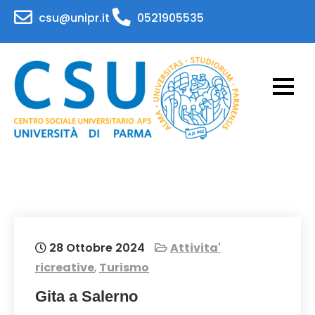
Skip
csu@unipr.it
0521905535
to
content
CSU – Centro Sociale
Attività per il personale e gli studenti
dell'Università di Parma
Universitario – APS
Universita' di Parma
28 Ottobre 2024
Attivita'
ricreative
,
Turismo
Gita a Salerno