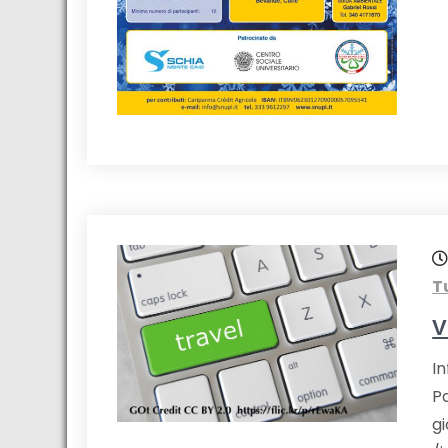
T
V
I
Pa
g