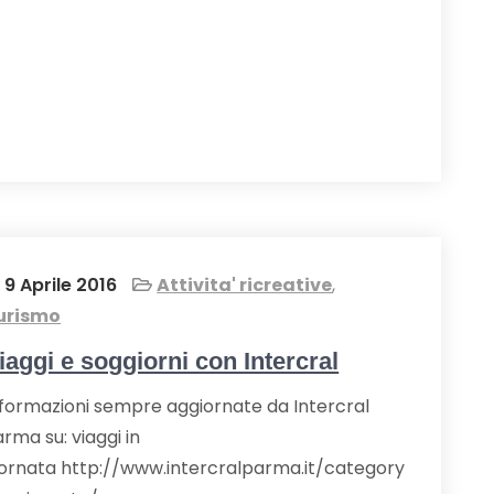
9 Aprile 2016
Attivita' ricreative
,
urismo
iaggi e soggiorni con Intercral
nformazioni sempre aggiornate da Intercral
rma su: viaggi in
iornata http://www.intercralparma.it/category