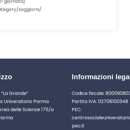
in-giornata/
ategory/soggiorni/
izzo
Informazioni lega
 “La Grande”
Codice fiscale: 8000908
 Universitario Parma
Partita IVA: 02708100348
rea delle Scienze 175/a
PEC:
Parma
centrosocialeuniversitar
pec.it