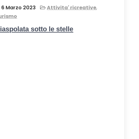
6 Marzo 2023
Attivita' ricreative
,
urismo
iaspolata sotto le stelle