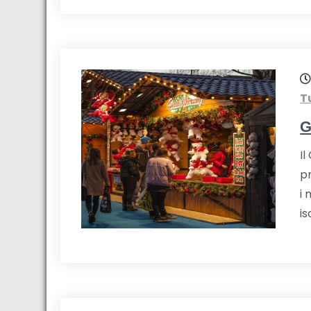
T
G
Il
p
i 
is