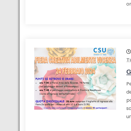
o
T
G
Pe
d
pa
s
un