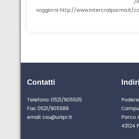
/
soggiorni http://www.intercralparma.it/c
Contatti
Indir
Telefono: 0521/905535
Podere
Fax: 0521/905589
Campus
email: csu@unipr.it
Parco A
43124 