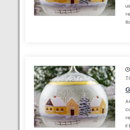
us
re
R
T
G
A
co
r
il